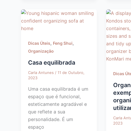
,
,
Dicas Úteis
Feng Shui
Organização
Casa equilibrada
Carla Antunes
/
11 de Outubro,
Dicas Út
2023
Organ
Uma casa equilibrada é um
exemp
espaço que é funcional,
organ
esteticamente agradável e
utiliza
que reflete a sua
Carla An
personalidade. É um
2023
espaço