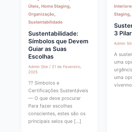
,
,
Úteis
Home Staging
Interiore
,
Organização
Staging
Sustentabilidade
Susten
3 Pila
Sustentabilidade:
Símbolos que Devem
Admin Si
Guiar as Suas
A susten
Escolhas
uma op
Admin Site
/
21 de Fevereiro,
urgênci
2025
uma opo
?? Símbolos e
vivermo
Certificações Sustentáveis
— O que deve procurar
Para fazer escolhas
conscientes, estes são os
principais selos que […]