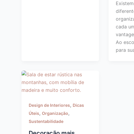
Existem
diferen
organiz
cada um
vantage
Ao esco
para su
,
Design de Interiores
Dicas
,
,
Úteis
Organização
Sustentabilidade
Decoração mais