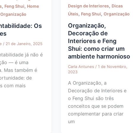
,
,
,
Design de Interiores
Dicas
s
Feng Shui
Home
,
,
,
Úteis
Feng Shui
Organização
Organização
Organização,
tabilidade: Os
Decoração de
res
Interiores e Feng
te
/
21 de Janeiro, 2025
Shui: como criar um
tabilidade já não é
ambiente harmonioso
ção — é uma
Carla Antunes
/
1 de Novembro,
a. Mas também é
2023
rtunidade: de
A Organização, a
s com mais
Decoração de Interiores e
o Feng Shui são três
conceitos que se podem
complementar para criar
um