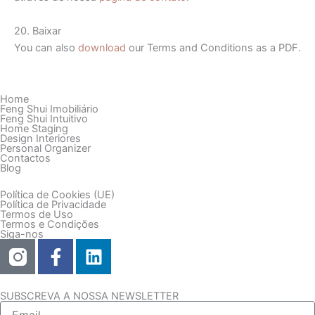
20. Baixar
You can also
download
our Terms and Conditions as a PDF.
Home
Feng Shui Imobiliário
Feng Shui Intuitivo
Home Staging
Design Interiores
Personal Organizer
Contactos
Blog
Política de Cookies (UE)
Política de Privacidade
Termos de Uso
Termos e Condições
Siga-nos
F
L
a
i
c
n
e
k
SUBSCREVA A NOSSA NEWSLETTER
Email