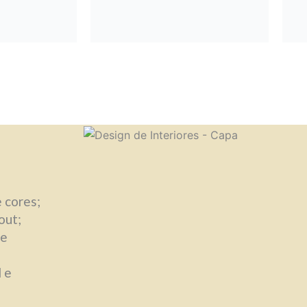
e cores;
out;
 e
 e