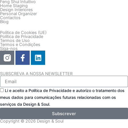
Feng Shui Intuitivo
Home Staging
Design Interiores
Personal Organizer
Contactos
Blog
Política de Cookies (UE)
Política de Privacidade
Termos de Uso
Termos e Condições
Siga-nos
F
L
a
i
c
n
e
k
SUBSCREVA A NOSSA NEWSLETTER
Email
b
e
o
d
Consentimento
Li e aceito a Política de Privacidade e autorizo o tratamento dos
o
i
meus dados para comunicações futuras relacionadas com os
k
n
serviços da Design & Soul.
-
Subscrever
f
Copyright © 2026 Design & Soul